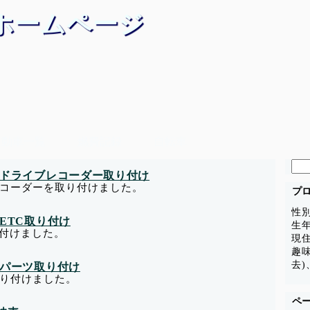
ホームページ
自動車一覧
燃費記録
自転車
検
ーツ ドライブレコーダー取り付け
索:
コーダーを取り付けました。
プ
性
ツ ETC取り付け
生年
り付けました。
現
趣
去)
ツ パーツ取り付け
り付けました。
ペ