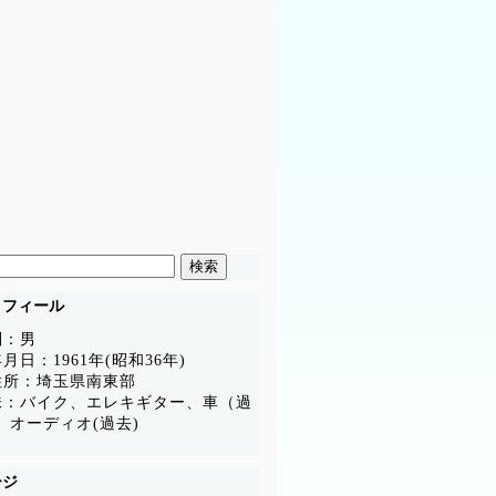
ロフィール
別：男
月日：1961年(昭和36年)
住所：埼玉県南東部
味：バイク、エレキギター、車（過
、オーディオ(過去)
ージ