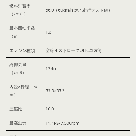
燃料消費率
56.0（60km/h 定地走行テスト値）
（km/L）
最小回転半径
1.8
（ｍ）
エンジン種類
空冷４ストロークOHC単気筒
総排気量
124cc
（cm3）
内径×行程（ｍ
53.5×55.2
ｍ）
圧縮比
10.0
最高出力
11.4PS/7,500rpm