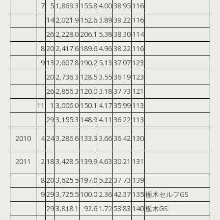
7
5
1,869.3
155.8
4.00
38.95
116
14
2,021.9
152.6
3.89
39.22
116
26
2,228.0
206.1
5.38
38.30
114
8
20
2,417.6
189.6
4.96
38.22
116
9
13
2,607.8
190.2
5.13
37.07
123
20
2,736.3
128.5
3.55
36.19
123
26
2,856.3
120.0
3.18
37.73
121
11
1
3,006.0
150.1
4.17
35.99
113
29
3,155.3
148.9
4.11
36.22
113
2010
4
24
3,286.6
133.3
3.66
36.42
130
2011
2
18
3,428.5
139.9
4.63
30.21
131
8
20
3,625.5
197.0
5.22
37.73
139
9
29
3,725.5
100.0
2.36
42.37
135
栃木セルフGS
29
3,818.1
92.6
1.72
53.83
140
栃木GS