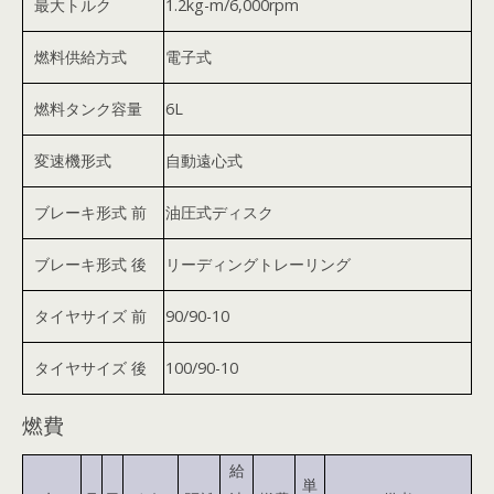
最大トルク
1.2kg-m/6,000rpm
燃料供給方式
電子式
燃料タンク容量
6L
変速機形式
自動遠心式
ブレーキ形式 前
油圧式ディスク
ブレーキ形式 後
リーディングトレーリング
タイヤサイズ 前
90/90-10
タイヤサイズ 後
100/90-10
燃費
給
単