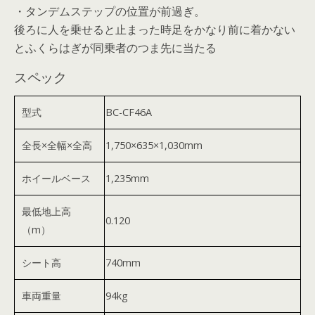
・タンデムステップの位置が前過ぎ。
後ろに人を乗せると止まった時足をかなり前に着かない
とふくらはぎが同乗者のつま先に当たる
スペック
型式
BC-CF46A
全長×全幅×全高
1,750×635×1,030mm
ホイールベース
1,235mm
最低地上高
0.120
（m）
シート高
740mm
車両重量
94kg