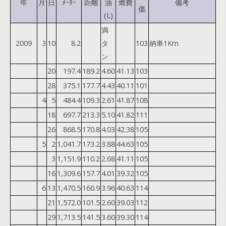
年
月
日
ﾒｰﾀｰ
距離
油
燃費
備考
価
(L)
満
2009
3
10
8.2
タ
103
納車1Km
ン
20
197.4
189.2
4.60
41.13
103
28
375.1
177.7
4.43
40.11
101
4
5
484.4
109.3
2.61
41.87
108
18
697.7
213.3
5.10
41.82
111
26
868.5
170.8
4.03
42.38
105
5
2
1,041.7
173.2
3.88
44.63
105
3
1,151.9
110.2
2.68
41.11
105
16
1,309.6
157.7
4.01
39.32
105
6
13
1,470.5
160.9
3.96
40.63
114
21
1,572.0
101.5
2.60
39.03
112
29
1,713.5
141.5
3.60
39.30
114