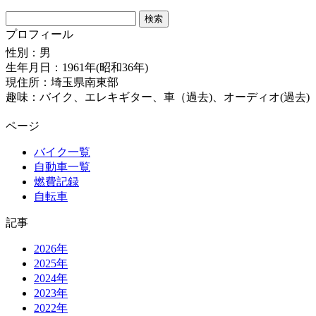
検
索:
プロフィール
性別：男
生年月日：1961年(昭和36年)
現住所：埼玉県南東部
趣味：バイク、エレキギター、車（過去)、オーディオ(過去)
ページ
バイク一覧
自動車一覧
燃費記録
自転車
記事
2026年
2025年
2024年
2023年
2022年