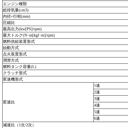
エンジン種類
総排気量(cm3)
内径×行程(mm)
圧縮比
最高出力(kw[PS]/rpm)
最大トルク(N･m[kgf･m]/rpm)
燃料供給装置形式
始動方式
点火装置形式
潤滑方式
燃料タンク容量(L)
クラッチ形式
変速機形式
1速
2速
3速
変速比
4速
5速
6速
減速比（1次/2次）