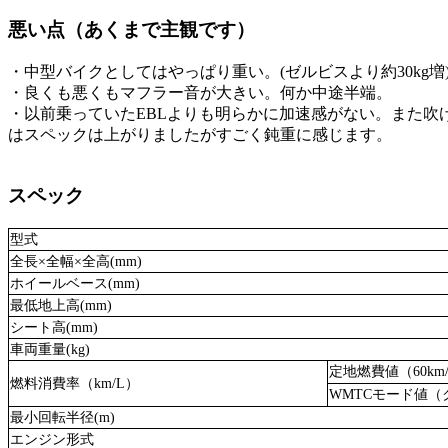
悪い点（あくまで主観です）
・中型バイクとしてはやっぱり重い。(ゼルビスより約30kg増
・良くも悪くもマフラー音が大きい。何か中途半端。
・以前乗っていたEBLよりも明らかに加速感がない。また吹け上
はスペックは上がりましたがすごく鈍重に感じます。
スペック
型式
全長×全幅×全高(mm)
ホイールベース(mm)
最低地上高(mm)
シート高(mm)
車両重量(kg)
定地燃費値（60km
燃料消費率（km/L）
WMTCモード値（
最小回転半径(m)
エンジン形式