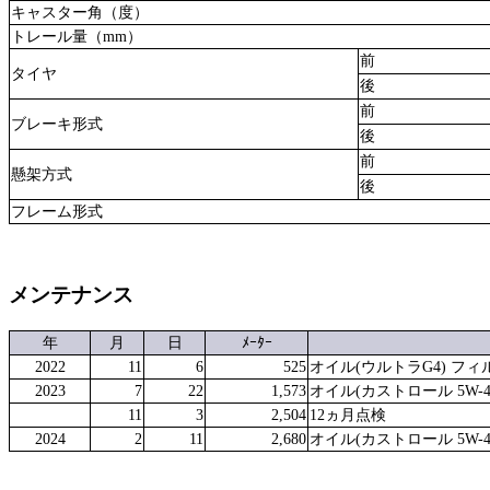
キャスター角（度）
トレール量（mm）
前
タイヤ
後
前
ブレーキ形式
後
前
懸架方式
後
フレーム形式
メンテナンス
年
月
日
ﾒｰﾀｰ
2022
11
6
525
オイル(ウルトラG4) フィ
2023
7
22
1,573
オイル(カストロール 5W-4
11
3
2,504
12ヵ月点検
2024
2
11
2,680
オイル(カストロール 5W-4