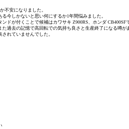
のか不安になりました。
ある今しかないと思い何にするか1年間悩みました。
が付くことで候補はカワサキ Z900RS、ホンダ CB400SF
た過去の記憶で高回転での気持ち良さと生産終了になる噂があっ
公表されていませんでした。
い