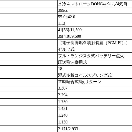
水冷４ストロークDOHC4バルブ4気筒
399cc
55.0×42.0
11.3
41[56]/11,500
39[4.0]/9,500
〈電子制御燃料噴射装置（PGM-FI）〉
セルフ式
フルトランジスタ式バッテリー点火
圧送飛沫併用式
18
湿式多板コイルスプリング式
常時噛合式6段リターン
3.307
2.294
1.750
1.421
1.240
1.130
2.171/2.933