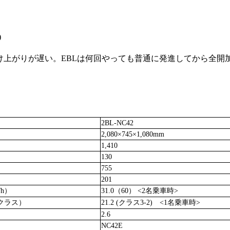
)
がりが遅い。EBLは何回やっても普通に発進してから全開加速す
2BL-NC42
2,080×745×1,080mm
1,410
130
755
201
/h）
31.0（60） <2名乗車時>
クラス）
21.2 (クラス3-2) <1名乗車時>
2.6
NC42E