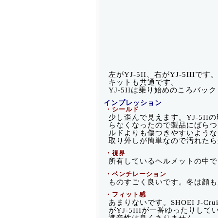
左がYJ-5II、右がYJ-5I
キットも共通です。
YJ-5IIは乗り始めのころバ
インプレッション
・シールド
少し歪んで見えます。YJ-5I
らなくなったので製品にばらつき
ルドよりも傷つきやすいような
取り外しが簡単なので汚れたら
・視界
所有しているヘルメットの中で
・ベンチレーション
ものすごく良いです。冬は顔も
・フィット感
あまりないです。SHOEI J-Cr
がYJ-5IIIが一番ゆったりして