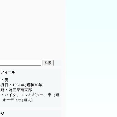
ロフィール
別：男
月日：1961年(昭和36年)
住所：埼玉県南東部
味：バイク、エレキギター、車（過
、オーディオ(過去)
ージ