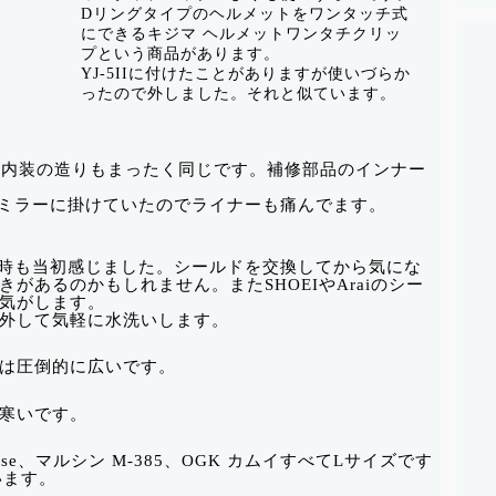
Dリングタイプのヘルメットをワンタッチ式
にできるキジマ ヘルメットワンタチクリッ
プという商品があります。
YJ-5IIに付けたことがありますが使いづらか
ったので外しました。それと似ています。
IIです。内装の造りもまったく同じです。補修部品のインナー
ックミラーに掛けていたのでライナーも痛んでます。
Iの時も当初感じました。シールドを交換してから気にな
があるのかもしれません。またSHOEIやAraiのシー
気がします。
外して気軽に水洗いします。
は圧倒的に広いです。
寒いです。
uise、マルシン M-385、OGK カムイすべてLサイズです
います。