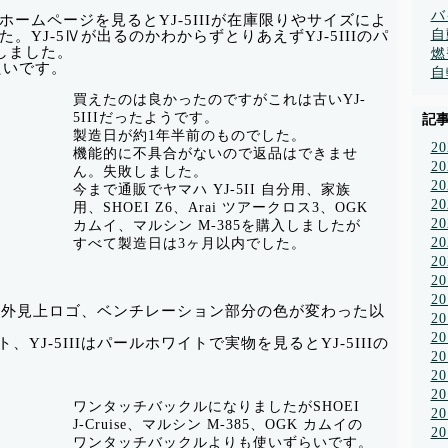
バ
ームページを見るとYJ-5IIIが在庫限りやサイズによ
自
YJ-5Ⅳが出るのかわからずとりあえずYJ-5IIIのパ
しました。
燃
たいです。
自
買えたのは良かったのですがこれは古いYJ-
5IIIだったようです。
記
製造日が約1年半前のものでした。
2
機能的に不具合がないので返品はできませ
2
ん。失敗しました。
2
今まで通販でヤマハ YJ-5II 自分用、家族
2
用、SHOEI Z6、Arai ツアークロス3、OGK
2
カムイ、マルシン M-385を購入しましたが
2
すべて製造日は3ヶ月以内でした。
2
2
2
IIです。外見上ロゴ、ベンチレーション部分の色が変わった以
2
2
ト、YJ-5IIIはパールホワイトで実物を見るとYJ-5IIIの
2
2
2
ワンタッチバックルになりましたがSHOEI
2
J-Cruise、マルシン M-385、OGK カムイの
2
ワンタッチバックルよりも使いずらいです。