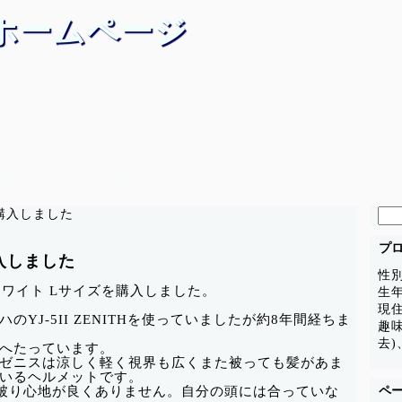
ホームページ
自動車一覧
燃費記録
自転車
検
を購入しました
索:
プ
購入しました
性
ールホワイト Lサイズを購入しました。
生年
現
YJ-5II ZENITHを使っていましたが約8年間経ちま
趣
去)
へたっています。
ゼニスは涼しく軽く視界も広くまた被っても髪があま
いるヘルメットです。
たが被り心地が良くありません。自分の頭には合っていな
ペ