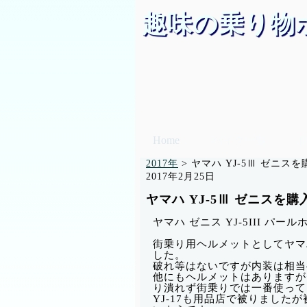
趣味の乗り物
Home
バイク一覧
2017年
>
ヤマハ YJ-5Ⅲ ゼニス
2017年2月25日
ヤマハ YJ-5Ⅲ ゼニスを
ヤマハ ゼニス YJ-5III パ
街乗り用ヘルメットとしてヤマハの
した。
破れ等はないですが内装は相当
他にもヘルメットはありますが
り潰れず街乗りでは一番使って
YJ-17も用品店で被りまし