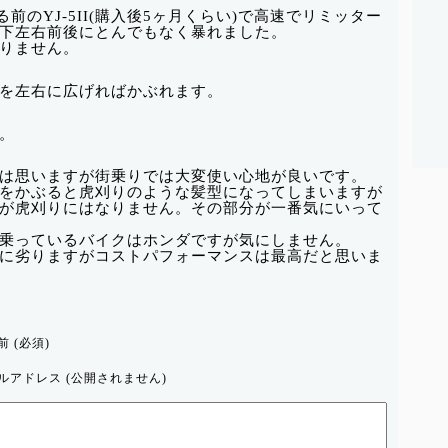
る前のYJ-5II(購入後5ヶ月くらい)で高速でリミッター
下左右前後にとんでもなく暴れました。
りません。
を左右に広げればかぶれます。
。
劣るとは思いますが街乗りでは大変使い心地が良いです。
をかぶると虎刈りのような髪型になってしまいますが
が虎刈りにはなりません。その部分が一番気にいって
乗っているバイクはホンダですが気にしません。
明らかに劣りますがコストパフォーマンスは最高だと思いま
前 (必須)
ルアドレス (公開されません)