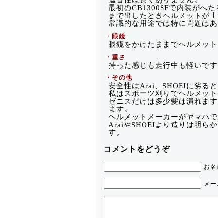
遮音性は良くありません。
最初のCB1300SFで内装がへた
まで出したときヘルメットが上
常識的な用途では特に問題はあ
・眼鏡
眼鏡をかけたままでヘルメット
・重さ
持った感じも走行中も軽いです
・その他
安全性はArai、SHOEIに
私はスポーツ刈りでヘルメット
ゼニスだけは多少髪は潰れます
ます。
ヘルメットメーカーがヤマハで
AraiやSHOEIより造りは
す。
コメントをどうぞ
お名
メー