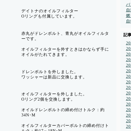
バ
自
デイトナのオイルフィルター
燃
Oリングも付属しています。
自
赤丸がドレンボルト、青丸がオイルフィルタ
記
ーです。
2
2
オイルフィルターを外すときはかならず手に
2
オイルがたれてきます。
2
2
2
ドレンボルトを外しました。
2
ワッシャーは新品に交換します。
2
2
2
オイルフィルターを外しました。
2
Oリング2個を交換します。
2
2
オイルドレンボルトの締め付けトルク：約
34N･M
2
2
オイルフィルターカバーボルトの締め付けト
2
ルク：約17～18N･M