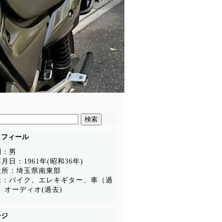
ロフィール
別：男
月日：1961年(昭和36年)
住所：埼玉県南東部
味：バイク、エレキギター、車（過
、オーディオ(過去)
ージ