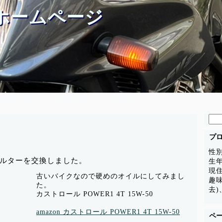
ホームページ
自動車一覧
燃費記録
自転車
検
索:
プ
性
ルターを交換しました。
生年
現
古いバイクなので硬めのオイルにしてみまし
趣
た。
去)
カストロール POWER1 4T 15W-50
amazon カストロール POWER1 4T 15W-50
ペ