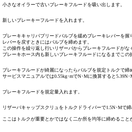
小さなオイラーで古いブレーキフルードを吸い出します。
新しいブレーキーフルードを入れます。
ブレーキキャリパブリードバルブを緩めブレーキレバーを握
レバーを戻すときにはバルブを締めます。
この操作を繰り返し行いリザーバからブレーキフルードがな
ブレーキホース内も新しいブレーキフルードになるまでこの
ブレーキフルードが綺麗になったらバルブを規定トルクで締
サービスマニュアルでは0.55kg･mでN･Mに換算すると5.39N
ブレーキフルードを規定量入れます。
リザーバキャップスクリュをトルクドライバーで1.5N･Mで
ここはトルクが重要とかではなく二か所を均等に締めること