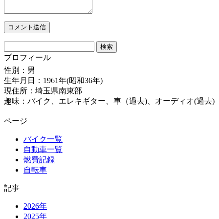
検
索:
プロフィール
性別：男
生年月日：1961年(昭和36年)
現住所：埼玉県南東部
趣味：バイク、エレキギター、車（過去)、オーディオ(過去)
ページ
バイク一覧
自動車一覧
燃費記録
自転車
記事
2026年
2025年