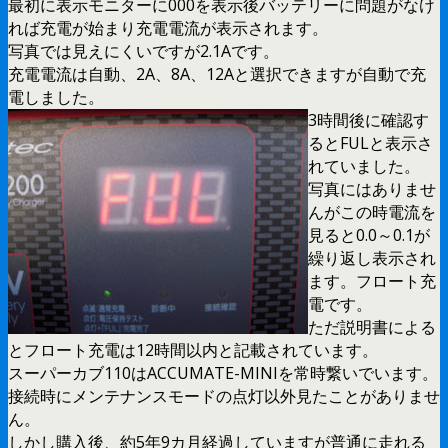
最初に表示モニターに000を表示後バッテリーに問題がなけ
れば充電が始まり充電電流が表示されます。
写真では見えにくいですが2.1Aです。
充電電流は自動、2A、8A、12Aと選択できますが自動で充
電しました。
3時間後に確認す
るとFULと表示さ
れていました。
写真にはありませ
んがこの時電流を
見ると0.0～0.1が
繰り返し表示され
ます。フロート充
電です。
ただ説明書による
とフロート充電は12時間以内と記載されています。
スーパーカブ110はACCUMATE-MINIを常時繋いでいます。
接続時にメンテナンスモードの点灯以外見たことがありませ
ん。
しかし購入後、約5年9カ月経過していますが普通に走れる