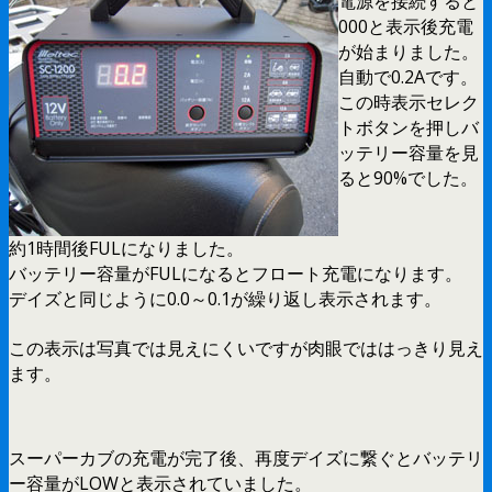
電源を接続すると
000と表示後充電
が始まりました。
自動で0.2Aです。
この時表示セレク
トボタンを押しバ
ッテリー容量を見
ると90%でした。
約1時間後FULになりました。
バッテリー容量がFULになるとフロート充電になります。
デイズと同じように0.0～0.1が繰り返し表示されます。
この表示は写真では見えにくいですが肉眼でははっきり見え
ます。
スーパーカブの充電が完了後、再度デイズに繋ぐとバッテリ
ー容量がLOWと表示されていました。