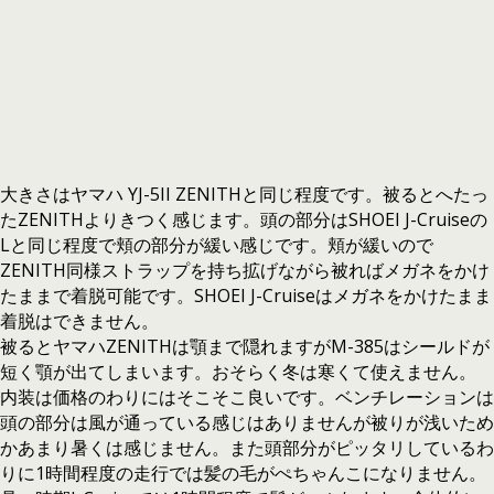
大きさはヤマハ YJ-5II ZENITHと同じ程度です。被るとへたっ
たZENITHよりきつく感じます。頭の部分はSHOEI J-Cruiseの
Lと同じ程度で頬の部分が緩い感じです。頬が緩いので
ZENITH同様ストラップを持ち拡げながら被ればメガネをかけ
たままで着脱可能です。SHOEI J-Cruiseはメガネをかけたまま
着脱はできません。
被るとヤマハZENITHは顎まで隠れますがM-385はシールドが
短く顎が出てしまいます。おそらく冬は寒くて使えません。
内装は価格のわりにはそこそこ良いです。ベンチレーションは
頭の部分は風が通っている感じはありませんが被りが浅いため
かあまり暑くは感じません。また頭部分がピッタリしているわ
りに1時間程度の走行では髪の毛がぺちゃんこになりません。