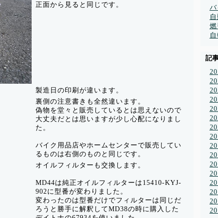
正面から見ると同じです。
バ
自
燃
自
記
2
2
製造日の印刷が違います。
2
2
裏側の注意書きも全然違います。
2
偽物を堂々と販売しているとは思えないので
2
大丈夫だとは思いますが少し心配になりまし
2
た。
2
バイク用品店やホームセンターで販売してい
2
るものは右側のものと同じです。
2
2
オイルフィルターも交換します。
2
MD44は純正オイルフィルターは15410-KYJ-
2
902に型番が変わりました。
2
変わったのは型番だけでフィルターは同じだ
2
ろうと勝手に解釈してMD38の時に購入した
2
デイトナの67934を使いました。