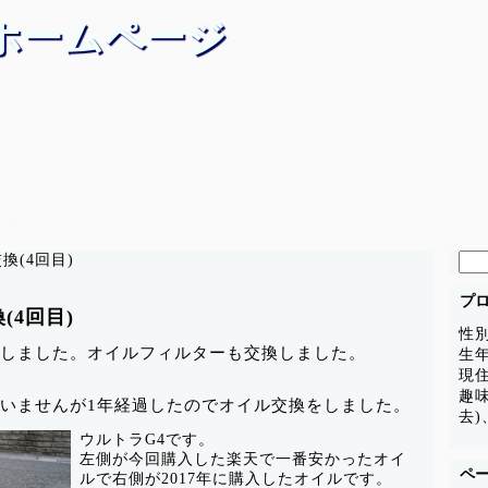
ホームページ
自動車一覧
燃費記録
自転車
検
交換(4回目)
索:
プ
換(4回目)
性
交換をしました。オイルフィルターも交換しました。
生年
現
趣
っていませんが1年経過したのでオイル交換をしました。
去)
ウルトラG4です。
左側が今回購入した楽天で一番安かったオイ
ペ
ルで右側が2017年に購入したオイルです。