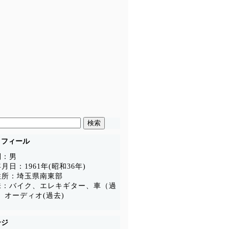
ロフィール
別：男
月日：1961年(昭和36年)
住所：埼玉県南東部
味：バイク、エレキギター、車（過
、オーディオ(過去)
ージ