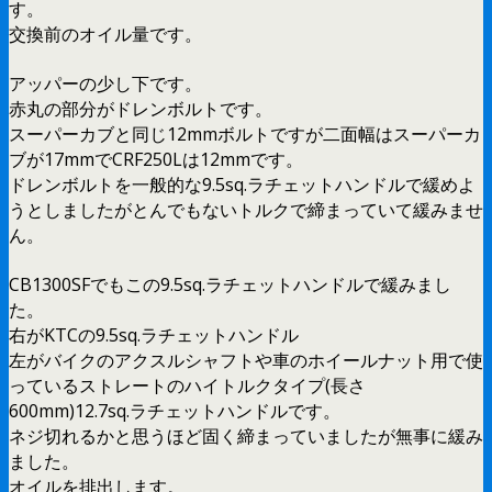
す。
交換前のオイル量です。
アッパーの少し下です。
赤丸の部分がドレンボルトです。
スーパーカブと同じ12mmボルトですが二面幅はスーパーカ
ブが17mmでCRF250Lは12mmです。
ドレンボルトを一般的な9.5sq.ラチェットハンドルで緩めよ
うとしましたがとんでもないトルクで締まっていて緩みませ
ん。
CB1300SFでもこの9.5sq.ラチェットハンドルで緩みまし
た。
右がKTCの9.5sq.ラチェットハンドル
左がバイクのアクスルシャフトや車のホイールナット用で使
っているストレートのハイトルクタイプ(長さ
600mm)12.7sq.ラチェットハンドルです。
ネジ切れるかと思うほど固く締まっていましたが無事に緩み
ました。
オイルを排出します。