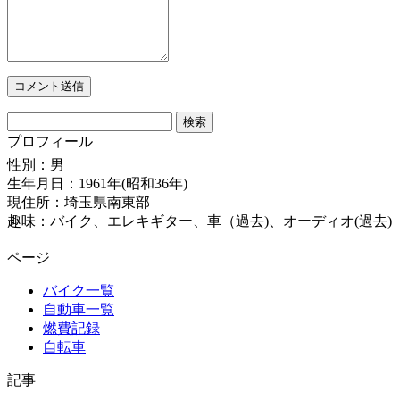
検
索:
プロフィール
性別：男
生年月日：1961年(昭和36年)
現住所：埼玉県南東部
趣味：バイク、エレキギター、車（過去)、オーディオ(過去)
ページ
バイク一覧
自動車一覧
燃費記録
自転車
記事