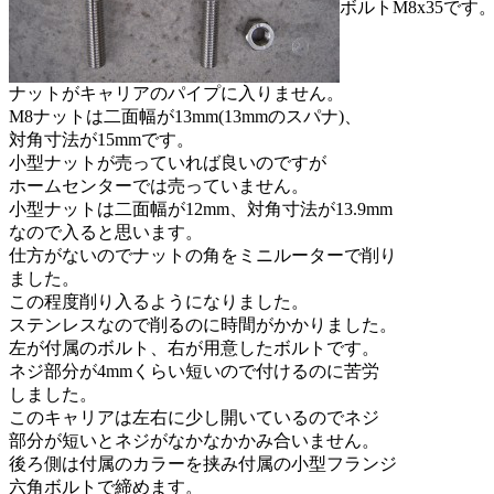
ボルトM8x35です
ナットがキャリアのパイプに入りません。
M8ナットは二面幅が13mm(13mmのスパナ)、
対角寸法が15mmです。
小型ナットが売っていれば良いのですが
ホームセンターでは売っていません。
小型ナットは二面幅が12mm、対角寸法が13.9mm
なので入ると思います。
仕方がないのでナットの角をミニルーターで削り
ました。
この程度削り入るようになりました。
ステンレスなので削るのに時間がかかりました。
左が付属のボルト、右が用意したボルトです。
ネジ部分が4mmくらい短いので付けるのに苦労
しました。
このキャリアは左右に少し開いているのでネジ
部分が短いとネジがなかなかかみ合いません。
後ろ側は付属のカラーを挟み付属の小型フランジ
六角ボルトで締めます。