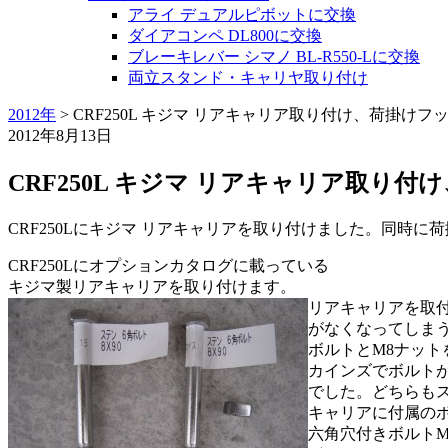
アライ デュアルピボットに交換
ダイアコンペ DL800に交換
ブレーキレバー シマノ BL-R550-Lに交換
両立スタンド・キャリヤ取り付け
2012年
>
CRF250L キジマ リアキャリア取り付け、荷掛けフ
2012年8月13日
CRF250L キジマ リアキャリア取り
CRF250Lにキジマ リアキャリアを取り付けました。同時に
CRF250Lにオプションカタログに載っている
キジマ製リアキャリアを取り付けます。
リアキャリアを取
がなくなってしまう
ボルトとM8ナット
カインズでボルトが1
でした。どちらも
キャリアに付属のボ
六角穴付きボルトM