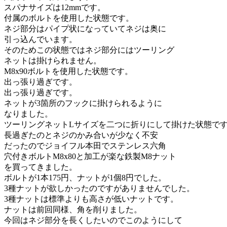
スパナサイズは12mmです。
付属のボルトを使用した状態です。
ネジ部分はパイプ状になっていてネジは奥に
引っ込んでいます。
そのためこの状態ではネジ部分にはツーリング
ネットは掛けられません。
M8x90ボルトを使用した状態です。
出っ張り過ぎです。
出っ張り過ぎです。
ネットが3箇所のフックに掛けられるように
なりました。
ツーリングネットLサイズを二つに折りにして掛けた状態で
長過ぎたのとネジのかみ合いが少なく不安
だったのでジョイフル本田でステンレス六角
穴付きボルトM8x80と加工が楽な鉄製M8ナット
を買ってきました。
ボルトが1本175円、ナットが1個8円でした。
3種ナットが欲しかったのですがありませんでした。
3種ナットは標準よりも高さが低いナットです。
ナットは前回同様、角を削りました。
今回はネジ部分を長くしたいのでこのようにして