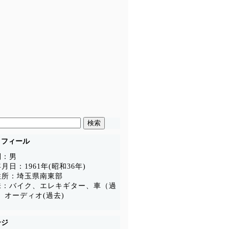
ロフィール
別：男
月日：1961年(昭和36年)
住所：埼玉県南東部
味：バイク、エレキギター、車（過
、オーディオ(過去)
ージ