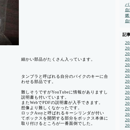
バ
自
燃
自
記
2
2
2
2
細かい部品がたくさん入っています。
2
2
2
タンブラと呼ばれる自分のバイクのキーに合
2
わせる部品です。
2
難しそうですがYouTubeに情報がありますし
2
説明書も付いています。
2
またWebでPDFの説明書が入手できます。
2
想像より難しくなかったです。
2
ロックAssyと呼ばれるキーシリンダが付い
2
てボックスを開閉する部分をボックス本体に
2
取り付けるところが一番面倒でした。
2