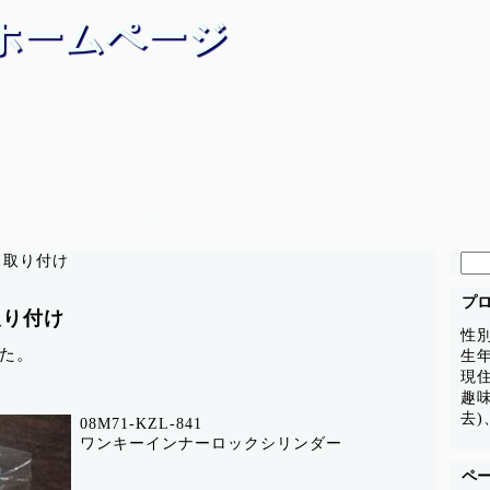
ホームページ
自動車一覧
燃費記録
自転車
検
クス取り付け
索:
プ
取り付け
性
た。
生年
現
趣
去)
08M71-KZL-841
ワンキーインナーロックシリンダー
ペ