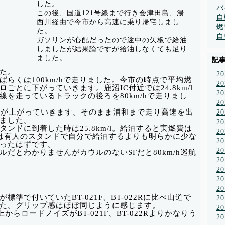
した。
バ
この後、国道121号線まで行き会津田島、湯
自
西川経由で今市から高速に乗り帰宅しまし
燃
た。
自
ガソリンが心配だったので途中の矢板で給油
しましたが結果論ですが給油しなくても足り
ました。
記
た。
2
らくは100km/hで走りました。今市の時点で平均燃
2
キロごとに下がっていきます。鹿沼IC付近では24.8km/l
2
を走っているトラックの後ろを80km/hで走りまし
2
費が上がっていきます。そのまま浦和まで走り高速を出
2
りました。
2
ンドに到着した時は25.8km/l。給油すると実燃費は
2
の給油は有人のスタンドで自分で給油するよりも明らかに少な
2
ったはずです。
2
だとわかりませんがカウルのないSFだと80km/h巡航
2
2
2
2
準で付いていたBT-021F、BT-022Rに比べ山道で
2
た。グリップ感はほぼ同じように感じます。
2
以上からロードノイズがBT-021F、BT-022Rよりかなりう
2