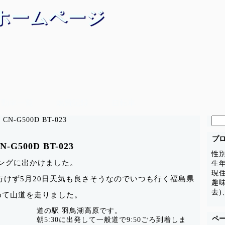
ホームページ
自動車一覧
燃費記録
自転車
検
-G500D BT-023
索:
プ
500D BT-023
性
ーリングに出かけました。
生年
現
行けず5月20日天気も良さそうなのでいつも行く福島県
趣
去)
初めて山道を走りました。
道の駅 羽鳥湖高原です。
ペ
朝5:30に出発して一般道で9:50ごろ到着しま