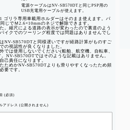
電源ケーブルはNV‐SB570DTと同じPSP用の
USB充電用ケーブルが使えます。
c QG1 ゴリラ専用車載用ホルダーはそのまま使えます。パ
と同じでＭ2.6×10mmのネジで解除できます。
た。縮尺による道路の表示が変わったので裏道のよう
バイクでのツーリング程度では問題はありませんでし
NV-SB570DTと同様遅いですが経路計算がものすご
での視認性が良くなりました。
外では使用しないでください(船舶、航空機、自転車、
。NV-SB570DTではそのような記載はありません。
のは自己責任になります。
ためかNV-SB570DTよりも滑りやすくなったため頻
必要です。
前 (必須)
ルアドレス (公開されません)