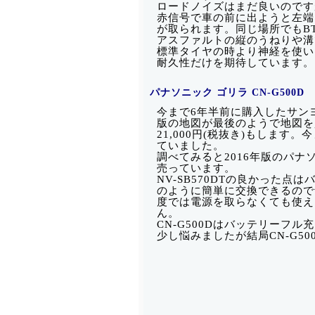
ロードノイズはまだ良いのです
赤信号で車の前に出ようと左端
が取られます。同じ場所でもBT
アスファルトの縦のうねりや溝
標準タイヤの時より神経を使い
耐久性だけを期待しています。
パナソニック ゴリラ CN-G500D
今まで6年半前に購入したサンヨー
版の地図が最後のようで地図を
21,000円(税抜き)もします
ていました。
調べてみると2016年版のパナ
売っています。
NV-SB570DTの良かった
のように簡単に交換できるので
度では電源を取らなくても使え
ん。
CN-G500Dはバッテリーフ
少し悩みましたが結局CN-G5