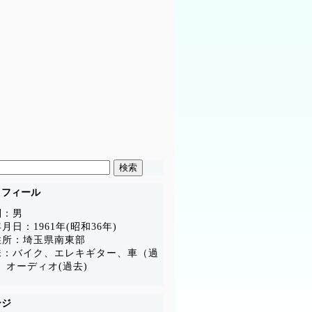
ロフィール
別：男
月日：1961年(昭和36年)
住所：埼玉県南東部
味：バイク、エレキギター、車（過
、オーディオ(過去)
ージ