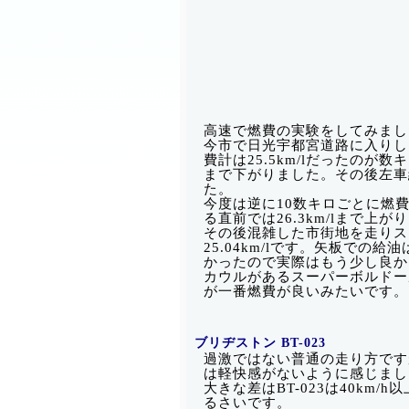
高速で燃費の実験をしてみまし
今市で日光宇都宮道路に入りしば
費計は25.5km/lだったのが数
まで下がりました。その後左車線
た。
今度は逆に10数キロごとに燃
る直前では26.3km/lまで上が
その後混雑した市街地を走りスタ
25.04km/lです。矢板で
かったので実際はもう少し良か
カウルがあるスーパーボルドール
が一番燃費が良いみたいです。
ブリヂストン BT-023
過激ではない普通の走り方ですが標
は軽快感がないように感じまし
大きな差はBT-023は40km/h
るさいです。