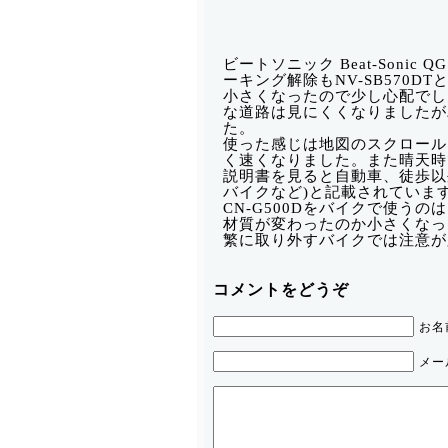
ビートソニック Beat-Soni
ーキング解除もNV-SB570DT
小さくなったので少し心配でし
な道路は見にくくなりましたが
た。
使った感じは地図のスクロールは
く速くなりました。また晴天時
説明書を見ると自動車、徒歩以
バイクなど)と記載されています
CN-G500Dをバイクで使う
材質が変わったのか小さくなった
繁に取り外すバイクでは注意が
コメントをどうぞ
お名
メー