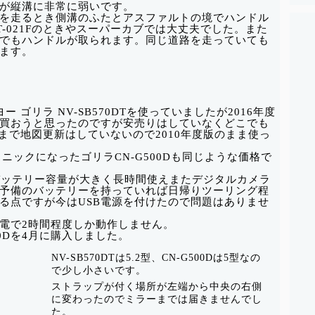
が縦溝に非常に弱いです。
を走るとき側溝のふたとアスファルトの境でハンドル
-021Fのときやスーパーカブでは大丈夫でした。また
でもハンドルが取られます。同じ道路を走っていても
ます。
 ゴリラ NV-SB570DTを使っていましたが2016年度
買おうと思ったのですが安売りはしていなくどこでも
。今まで地図更新はしていないので2010年度版のまま使っ
ソニックになったゴリラCN-G500Dも同じような価格で
点はバッテリー容量が大きく長時間使えまたデジタルカメラ
予備のバッテリーを持っていれば日帰りツーリング程
る点ですが今はUSB電源を付けたので問題はありませ
ル充電で2時間程度しか動作しません。
00Dを4月に購入しました。
NV-SB570DTは5.2型、CN-G500Dは5型なの
で少し小さいです。
ストラップが付く場所が左端から中央の右側
に変わったのでミラーまでは届きませんでし
た。