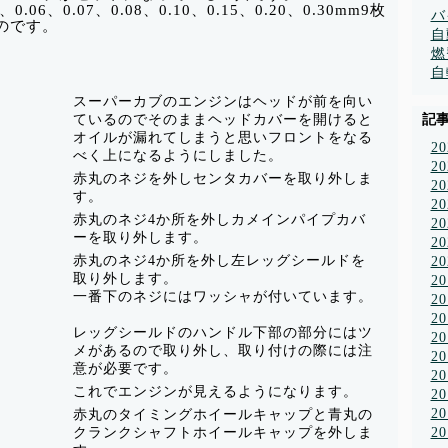
.06、0.07、0.08、0.10、0.15、0.20、0.30mm9枚
バ
のです。
自
燃
自
スーパーカブのエンジンはヘッドが前を向い
ているのでそのままヘッドカバーを開けると
記
オイルが漏れてしまうと思いフロントをなる
2
べく上になるようにしました。
2
赤丸のネジを外しセンタカバーを取り外しま
2
す。
2
赤丸のネジ4か所を外しカメインパイプカバ
2
ーを取り外します。
2
赤丸のネジ4か所を外し左レッグシールドを
2
取り外します。
2
一番下のネジにはワッシャが付いています。
2
2
レッグシールドのハンドル下部の部分にはツ
2
メがあるので取り外し、取り付けの際には注
2
意が必要です。
2
これでエンジンが見えるようになります。
2
2
赤丸のタイミングホイールキャップと青丸の
クランクシャフトホイールキャップを外しま
2