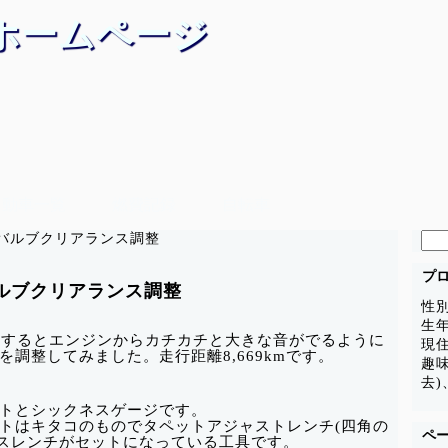
ホームページ
自動車一覧
燃費記録
自転車
検
0) バルブクリアランス調整
索:
プ
 バルブクリアランス調整
性
生年
行するとエンジンからカチカチと大きな音がでるように
現
調整してみました。走行距離8,669kmです。
趣
去)
トとシックネスゲージです。
トはキタコのものでタペットアジャストレンチ(四角の
ペ
クスレンチがセットになっている工具です。