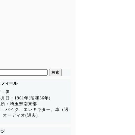
ロフィール
別：男
月日：1961年(昭和36年)
住所：埼玉県南東部
味：バイク、エレキギター、車（過
、オーディオ(過去)
ージ