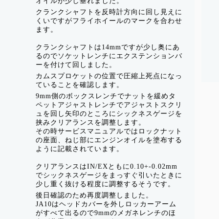
オイルが少し垂れました。
クランクシャフトを反時計方向に回し見えに
くいですがフライホイールのマークを合わせ
ます。
クランクシャフトは14mmですが少し奥にあ
るのでソケットレンチにエクステンションバ
ーを付けて回しました。
カムスプロケットの位置で圧縮上死点になっ
ていることを確認します。
9mm側のボックスレンチでナットを緩めタ
ペットアジャストレンチでアジャストスクリ
ュを回し矢印のところにシックネスゲージを
挟みクリアランスを調整します。
その時サービスマニュアルではロックナット
の座面、ねじ部にエンジンオイルを塗布する
ように記載されています。
クリアランスはIN/EXともに0.10+-0.02mm
でシックネスゲージをまっすぐ引いたときに
少し重く抜ける程度に調整するそうです。
後日確認のため再度調整しました。
JA10はヘッドカバーを外しロッカーアーム
がすべて出るので9mmのメガネレンチのほ