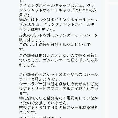
す。
タイミングホイールキャップは6mm、クラ
ンクシャフトホイールキャップは10mmの六
角です。
締め付けトルクはタイミングホイールキャッ
プが10N･m、クランクシャフトホイールキ
ャップは8N･mです。
赤丸のボルトを外しシリンダヘッドカバーを
取り外します。
このボルトの締め付けトルクは10N･mで
す。
この部分は開けたことがないので軽く固着し
ていました。ゴムハンマーで軽く叩いたら外
れました。
この部分のガスケットのようなものはシール
ラバーと呼ぶようです。
シールラバーは状態を点検し必要があれば交
換するとサービスマニュアルに記載されてい
ます。
特に切れている部分もなく用意もしていなか
ったので交換していません。
交換するときは半月部の角にシール材を塗る
そうです。