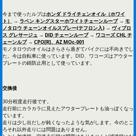
今まで使ったルブは
ホンダ ドライチェンオイル（ホワイ
ト）
→
ラベン キングスターホワイトチェーンルーブ
→
モ
ノタロウ チェーンオイルスプレー(テフロン入)
→
ヴィプロ
ス グレサージュ
→
DID チェーンルーブ
→
ワコーズ CHL チ
ェーンルブ
→
CPO[R]、AZ MOc-001
モノタロウのオイルはさらさら過ぎてバイクには不向きでし
た。今は自転車に使っています。DID、ワコーズはアウター
プレートの錆防止用として使っています。
交換後
30分程度走行後です。
走行前にカラカラに見えたアウタープレートも油っぽくなっ
ています。
走りは少し出だしが鈍くなったような気がします。今のとこ
ろそれ以外走りには問題はありません。