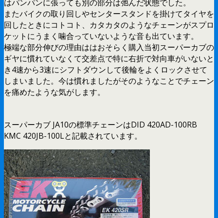
はパンパンに張っても別の部分は弛んだ状態でした。
またバイクの取り回しやセンタースタンドを掛けてタイヤを
回したときにコトコト、カタカタのようなチェーンがスプロ
ケットにうまく噛合っていないような音も出ています。
極端な部分伸びの理由ははおそらく購入当初スーパーカブの
ギヤに慣れていなくて交差点で特に右折で対向車がいないと
き4速から3速にシフトダウンして後輪をよくロックさせて
しまいました。今は慣れましたがそのようなことでチェーン
を痛めたような気がします。
スーパーカブ JA10の標準チェーンはDID 420AD-100RB
KMC 420JB-100Lと記載されています。