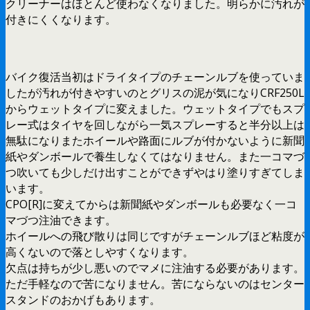
クリーナーはほとんど使わなくなりました。明らかに汚れが
付きにくくなります。
バイク復活当初はドライタイプのチェーンルブを使っていま
したが汚れが付きやすいのとグリスの泥が気になりCRF250L
からウェットタイプに変えました。ウェットタイプでもスプ
レー式はタイヤを回しながら一気スプレーすると半分以上は
無駄になりまたホイールや路面にルブが付かないように新聞
紙やダンボールで養生しなくてはなりません。また一コマづ
つ吹いても少しだけ出すことができずやはり塗りすぎてしま
います。
CPO[R]に変えてからは新聞紙やダンボールも必要なく一コ
マづつ注油できます。
ホイールへの飛び散りは同じですがチェーンルブほど粘度が
高くないので落としやすくなります。
欠点は持ちが少し悪いのでマメに注油する必要があります。
ただ手軽なので苦になりません。苦にならないのはセンター
スタンドのおかげもあります。