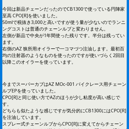
今回は新品チェーンだったのでCB1300で使っている円陣家
至高 CPO[R]を使いました。
50mlで税抜き3,000と高いですが使う量が少ないのでランニ
ングコストは普通のチェーンルブと変わりません。
左側が新品で中央が1年間使った残りです。半分は残ってい
ます。
右側のAZ 狭所用オイラーで一コマづつ注油します。最初百
均の注射器のようなものを使ったのですが使いづらく2回目
以降このオイラーを使っています。
今までスーパーカブはAZ MOc-001 バイクレース用チェーン
ルブEPを使っていました。
CPO[R]と同じ使い方でAZのほうが少し粘度が高い感じで
す。
どちらも似たような感じですが気分的にCB1300にはCPO[R]
を注油しています。
スプレー式チェーンルブからCPO[R]に変えてからチェーン