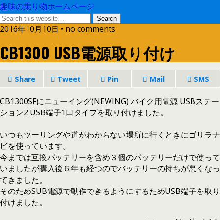
趣味の乗り物ホームページ
2016年10月10日 • no comments
CB1300 USB電源取り付け
Share
Tweet
Pin
Mail
SMS
CB1300SFにニューイング(NEWING) バイク用電源 USBステー
ション2 USB端子1口タイプを取り付けました。
いつもツーリングや道がわからない場所に行くときにゴリラナ
ビを使っています。
今までは互換バッテリーを含め３個のバッテリーだけで使って
いましたが購入後６年も経つのでバッテリーの持ちが悪くなっ
てきました。
そのためSUB電源で動作できるようにするためUSB端子を取り
付けました。